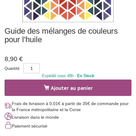
r
a
t
i
o
n
Skip
m
Guide des mélanges de couleurs
to
e
the
n
pour l'huile
beginning
t
a
of
l
the
e
images
8,90 €
-
gallery
p
h
Quantité
y
Expédié sous 48h -
En Stock
s
i
q
Ajouter au panier
u
e
Frais de livraison à 0,01€ à partir de 35€ de commande pour
S
la France métropolitaine et la Corse
p
o
Livraison dans le monde
r
t
Paiement sécurisé
e
t