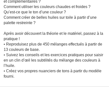
et complémentaires ?
M
Comment utiliser les couleurs chaudes et froides ?
é
d
Qu’est-ce que le ton d’une couleur ?
e
Comment créer de belles huiles sur toile à partir d’une
c
i
palette restreinte ?
n
e
d
Après avoir découvert la théorie et le matériel, passez à la
u
pratique !
s
p
• Reproduisez plus de 450 mélanges effectués à partir de
o
13 couleurs de base.
r
t
• Suivez les conseils et les exercices pratiques pour saisir
en un clin d’œil les subtilités du mélange des couleurs à
P
l’huile.
h
y
• Créez vos propres nuanciers de tons à partir du modèle
s
fourni.
i
o
l
o
g
i
e
-
B