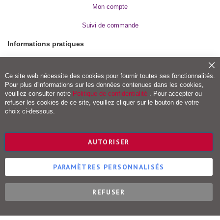
o
Mon compte
r
t
s
Suivi de commande
d
e
Informations pratiques
c
o
m
Modes de paiement
b
Fe
Frais de port et livraison
a
Ce site web nécessite des cookies pour fournir toutes ses fonctionnalités.
t
Conditions de retour
Pour plus d'informations sur les données contenues dans les cookies,
e
Droit de rétractation
veuillez consulter notre
Politique de confidentialité
. Pour accepter ou
t
refuser les cookies de ce site, veuillez cliquer sur le bouton de votre
a
Vigot Maloine (groupe VOG)
r
choix ci-dessous.
t
s
Editions Maloine
m
Editions Vigot
a
AUTORISER
r
Editions Vial
t
Editions Ulisse
i
PARAMÈTRES PERSONNALISÉS
a
u
x
REFUSER
Éditions Vigot © 2023
Bien-
être
-