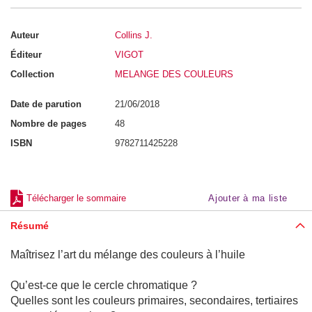
e
n
s
Auteur
Collins J.
e
i
Éditeur
VIGOT
g
n
Collection
MELANGE DES COULEURS
e
m
e
Date de parution
21/06/2018
n
t
Nombre de pages
48
(
S
ISBN
9782711425228
T
A
P
S
)
Télécharger le sommaire
Ajouter à ma liste
N
Résumé
u
t
r
Maîtrisez l’art du mélange des couleurs à l’huile
i
t
i
Qu’est-ce que le cercle chromatique ?
o
Quelles sont les couleurs primaires, secondaires, tertiaires
n
-