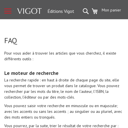
Sport
Rechercher
Mon panier
Éditions Vigot
M
u
s
c
u
l
FAQ
a
t
i
Pour vous aider à trouver les articles que vous cherchez, il existe
o
n
différents outils :
e
t
f
Le moteur de recherche
i
t
La recherche rapide : en haut à droite de chaque page du site, elle
n
vous permet de trouver un produit dans le catalogue. Vous pouvez
e
rechercher par les mots du titre, le nom de l’auteur, l’ISBN, la
s
s
collection, l’éditeur ou par des mots-clés.
Vous pouvez saisir votre recherche en minuscule ou en majuscule;
P
r
avec les accents ou sans les accents ; au singulier ou au pluriel, avec
é
des mots entiers ou tronqués.
p
a
Vous pourrez, par la suite, trier le résultat de votre recherche par :