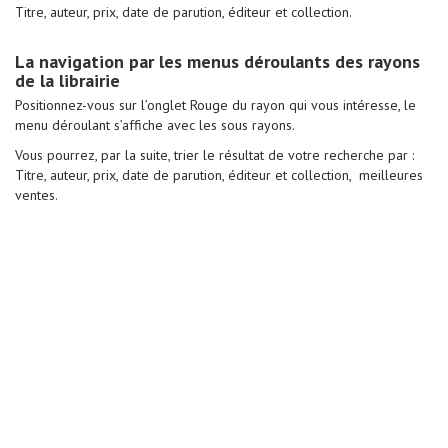
r
Titre, auteur, prix, date de parution, éditeur et collection.
a
t
i
La navigation par les menus déroulants des rayons
o
n
de la librairie
m
Positionnez-vous sur l’onglet Rouge du rayon qui vous intéresse, le
e
n
menu déroulant s’affiche avec les sous rayons.
t
a
Vous pourrez, par la suite, trier le résultat de votre recherche par :
l
Titre, auteur, prix, date de parution, éditeur et collection, meilleures
e
ventes.
-
p
h
y
s
i
q
u
e
S
p
o
r
t
e
t