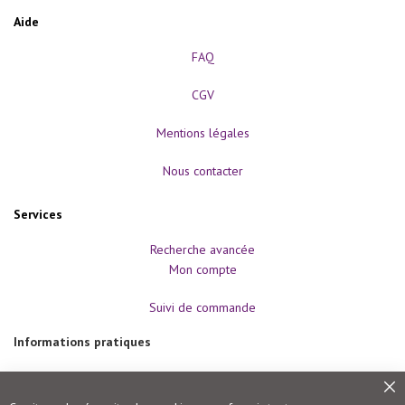
M
Aide
é
d
e
FAQ
c
i
CGV
n
e
d
Mentions légales
u
s
p
Nous contacter
o
r
t
Services
P
h
Recherche avancée
y
Mon compte
s
i
o
Suivi de commande
l
o
Informations pratiques
g
i
e
Modes de paiement
-
Frais de port et livraison
B
Fe