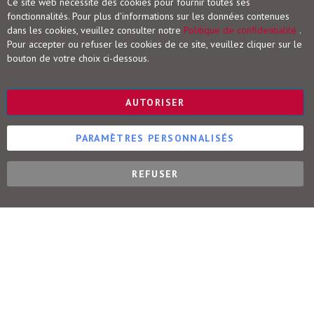
Ce site web nécessite des cookies pour fournir toutes ses
i
Conditions de retour
fonctionnalités. Pour plus d'informations sur les données contenues
o
Droit de rétractation
l
dans les cookies, veuillez consulter notre
Politique de confidentialité
.
o
Pour accepter ou refuser les cookies de ce site, veuillez cliquer sur le
g
Vigot Maloine (groupe VOG)
bouton de votre choix ci-dessous.
i
e
Editions Maloine
E
Editions Vigot
AUTORISER
n
Editions Vial
s
e
Editions Ulisse
i
PARAMÈTRES PERSONNALISÉS
g
n
e
REFUSER
m
Éditions Vigot © 2023
e
n
t
S
p
o
r
t
s
i
n