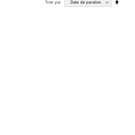
Par
Trier par
ordre
décroiss