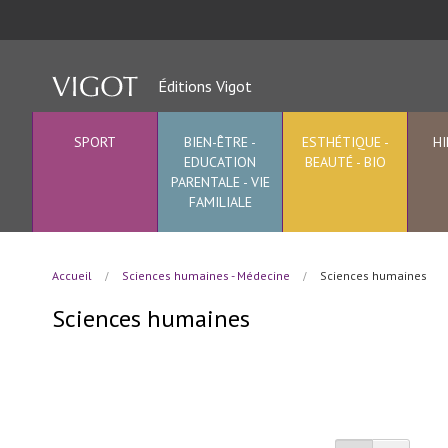
Sport
Allez
Musculation
au
et
contenu
fitness
Éditions Vigot
Préparation
mentale
-
physique
SPORT
BIEN-ÊTRE -
ESTHÉTIQUE -
HI
EDUCATION
BEAUTÉ - BIO
Sport
et
PARENTALE - VIE
enseignement
FAMILIALE
(STAPS)
Nutrition
-
Médecine
Accueil
Sciences humaines - Médecine
Sciences humaines
du
sport
Sciences humaines
Physiologie
-
Biologie
Enseignement
Sports
individuels