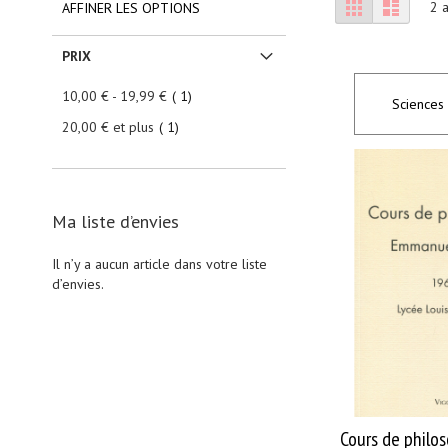
Afficher
Grille
Liste
2
a
AFFINER LES OPTIONS
en
Sports
collectifs
PRIX
Sports
de
article
10,00 €
-
19,99 €
1
combat
Sciences
et
article
20,00 €
et plus
1
arts
martiaux
Bien-
être
-
Ma liste d’envies
Education
parentale
-
Il n’y a aucun article dans votre liste
Vie
d’envies.
familiale
Bien-
être
Massages
Méditation
-
Relaxation
–
Cours de philos
Sophrologie