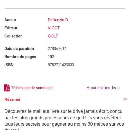
e
n
s
e
i
Auteur
DeNunzio D.
g
Éditeur
VIGOT
n
e
Collection
GOLF
m
e
n
Date de parution
27/05/2014
t
(
Nombre de pages
192
S
T
ISBN
9782711423033
A
P
S
)
Télécharger le sommaire
Ajouter à ma liste
N
u
Résumé
t
r
i
Découvrez le meilleur livre sur le drive jamais écrit, conçu
t
i
par les plus grands professeurs de golf ! Ils vous révèlent
o
tous leurs secrets pour gagner au moins 30 mètres sur vos
n
-