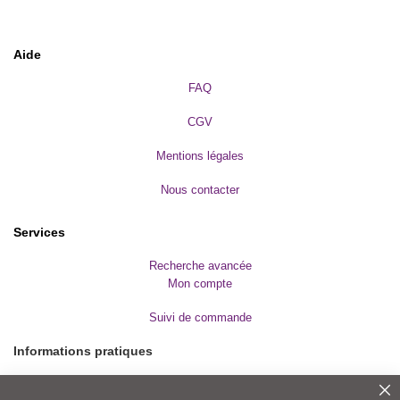
o
r
t
s
d
Aide
e
c
FAQ
o
m
b
CGV
a
t
Mentions légales
e
t
a
Nous contacter
r
t
s
Services
m
a
Recherche avancée
r
t
Mon compte
i
a
Suivi de commande
u
x
Informations pratiques
Bien-
être
Modes de paiement
-