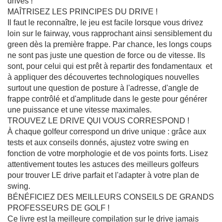
drives !
M
MAÎTRISEZ LES PRINCIPES DU DRIVE !
é
d
Il faut le reconnaître, le jeu est facile lorsque vous drivez
e
loin sur le fairway, vous rapprochant ainsi sensiblement du
c
green dès la première frappe. Par chance, les longs coups
i
n
ne sont pas juste une question de force ou de vitesse. Ils
e
sont, pour celui qui est prêt à repartir des fondamentaux  et
d
u
à appliquer des découvertes technologiques nouvelles 
s
surtout une question de posture à l'adresse, d'angle de
p
o
frappe contrôlé et d'amplitude dans le geste pour générer
r
une puissance et une vitesse maximales.
t
TROUVEZ LE DRIVE QUI VOUS CORRESPOND !
P
À chaque golfeur correspond un drive unique : grâce aux
h
tests et aux conseils donnés, ajustez votre swing en
y
s
fonction de votre morphologie et de vos points forts. Lisez
i
attentivement toutes les astuces des meilleurs golfeurs
o
l
pour trouver LE drive parfait et l'adapter à votre plan de
o
swing.
g
i
BÉNÉFICIEZ DES MEILLEURS CONSEILS DE GRANDS
e
PROFESSEURS DE GOLF !
-
B
Ce livre est la meilleure compilation sur le drive jamais