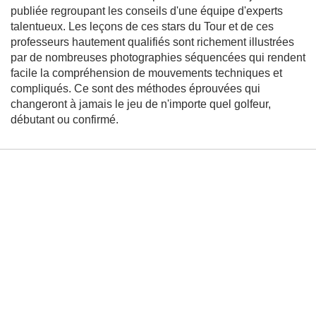
i
publiée regroupant les conseils d'une équipe d'experts
o
l
talentueux. Les leçons de ces stars du Tour et de ces
o
professeurs hautement qualifiés sont richement illustrées
g
par de nombreuses photographies séquencées qui rendent
i
e
facile la compréhension de mouvements techniques et
compliqués. Ce sont des méthodes éprouvées qui
E
n
changeront à jamais le jeu de n'importe quel golfeur,
s
débutant ou confirmé.
e
i
g
n
e
m
e
n
t
S
p
o
r
t
s
i
n