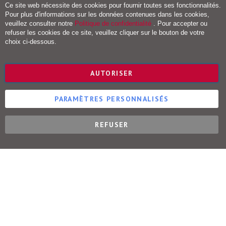
Fe
Frais de port et livraison
Ce site web nécessite des cookies pour fournir toutes ses fonctionnalités.
Education
Conditions de retour
Pour plus d'informations sur les données contenues dans les cookies,
parentale
Droit de rétractation
veuillez consulter notre
Politique de confidentialité
. Pour accepter ou
-
refuser les cookies de ce site, veuillez cliquer sur le bouton de votre
Vie
Vigot Maloine (groupe VOG)
choix ci-dessous.
familiale
Editions Maloine
B
i
Editions Vigot
AUTORISER
e
Editions Vial
n
Editions Ulisse
-
ê
PARAMÈTRES PERSONNALISÉS
t
r
e
REFUSER
Éditions Vigot © 2023
M
a
s
s
a
g
e
s
M
é
d
i