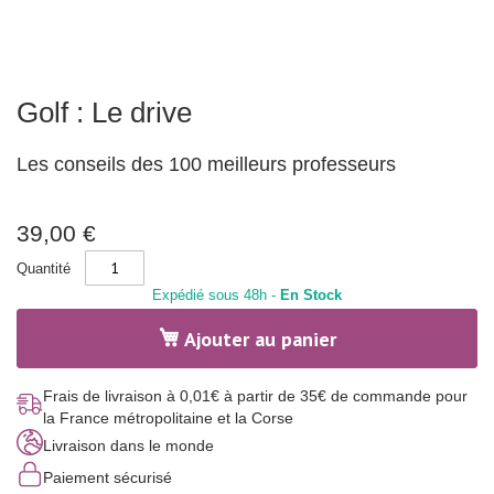
r
a
t
i
o
n
Skip
m
Golf : Le drive
to
e
the
n
beginning
t
Les conseils des 100 meilleurs professeurs
a
of
l
the
e
images
-
gallery
39,00 €
p
h
y
Quantité
s
Expédié sous 48h -
En Stock
i
q
u
Ajouter au panier
e
S
Frais de livraison à 0,01€ à partir de 35€ de commande pour
p
la France métropolitaine et la Corse
o
r
Livraison dans le monde
t
e
Paiement sécurisé
t