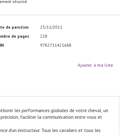
iement sécurisé
te de parution
23/11/2011
mbre de pages
228
BN
9782711421688
Ajouter à ma liste
liorer les performances glo­bales de votre cheval, un
pré­cision, faciliter la communication entre vous et
e d'un instructeur. Tous les cavaliers et tous les