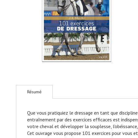
gallery
Sports
collectifs
Sports
de
combat
et
arts
martiaux
Bien-
être
-
Education
parentale
Skip
-
Vie
to
familiale
Résumé
the
Bien-
beginning
être
of
Massages
the
Que vous pratiquiez le dressage en tant que disciplin
Méditation
images
entraînement par des exercices efficaces est indis­pen
-
gallery
Relaxation
votre cheval et développer la souplesse, l'obéissance,
–
Cet ouvrage vous propose 101 exercices pour vous et v
Sophrologie