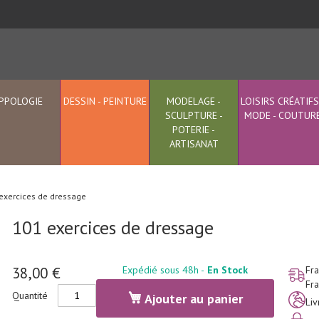
PPOLOGIE
DESSIN - PEINTURE
MODELAGE -
LOISIRS CRÉATIFS
SCULPTURE -
MODE - COUTUR
POTERIE -
ARTISANAT
exercices de dressage
101 exercices de dressage
38,00 €
Expédié sous 48h -
En Stock
Fra
Fra
Quantité
Ajouter au panier
Li