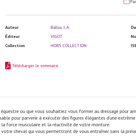
Pa
Auteur
Ballou J.-A.
Da
Éditeur
VIGOT
No
Collection
HORS COLLECTION
IS
Télécharger le sommaire
e équestre ou que vous souhaitiez vous former au dressage pour amé
sable pour parvenir à exécuter des figures élégantes d'une extrême 
 la force musculaire et la réactivité de votre monture.
otre cheval qui vous per­mettront de vous entraîner sans la présenc