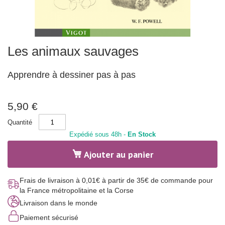
r
a
t
i
o
n
Skip
m
Les animaux sauvages
to
e
the
n
beginning
t
Apprendre à dessiner pas à pas
a
of
l
the
e
images
-
gallery
5,90 €
p
h
y
Quantité
s
Expédié sous 48h -
En Stock
i
q
u
Ajouter au panier
e
S
Frais de livraison à 0,01€ à partir de 35€ de commande pour
p
la France métropolitaine et la Corse
o
r
Livraison dans le monde
t
e
Paiement sécurisé
t