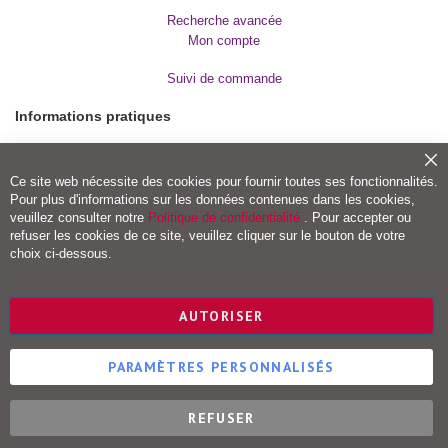
Education
Recherche avancée
parentale
Mon compte
-
Vie
Suivi de commande
familiale
Informations pratiques
B
i
e
Modes de paiement
n
Fe
Frais de port et livraison
-
Ce site web nécessite des cookies pour fournir toutes ses fonctionnalités.
ê
Conditions de retour
Pour plus d'informations sur les données contenues dans les cookies,
t
Droit de rétractation
veuillez consulter notre
Politique de confidentialité
. Pour accepter ou
r
refuser les cookies de ce site, veuillez cliquer sur le bouton de votre
e
Vigot Maloine (groupe VOG)
choix ci-dessous.
M
a
Editions Maloine
s
Editions Vigot
AUTORISER
s
Editions Vial
a
g
Editions Ulisse
e
PARAMÈTRES PERSONNALISÉS
s
M
REFUSER
é
Éditions Vigot © 2023
d
i