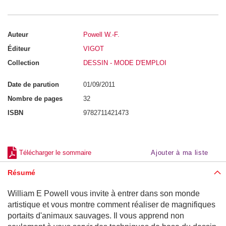
e
n
s
e
i
Auteur
Powell W.-F.
g
Éditeur
VIGOT
n
e
Collection
DESSIN - MODE D'EMPLOI
m
e
n
Date de parution
01/09/2011
t
(
Nombre de pages
32
S
T
ISBN
9782711421473
A
P
S
)
Télécharger le sommaire
Ajouter à ma liste
N
u
Résumé
t
r
i
William E Powell vous invite à entrer dans son monde
t
i
artistique et vous montre comment réaliser de magnifiques
o
portaits d'animaux sauvages. Il vous apprend non
n
-