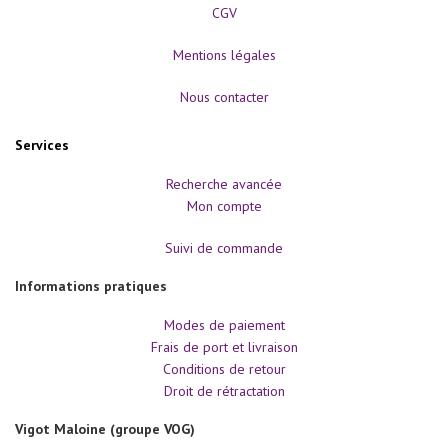
e
CGV
n
s
e
Mentions légales
i
g
Nous contacter
n
e
m
e
Services
n
t
Recherche avancée
(
S
Mon compte
T
A
Suivi de commande
P
S
)
Informations pratiques
N
Modes de paiement
u
t
Frais de port et livraison
r
Conditions de retour
i
t
Droit de rétractation
i
o
Vigot Maloine (groupe VOG)
n
-