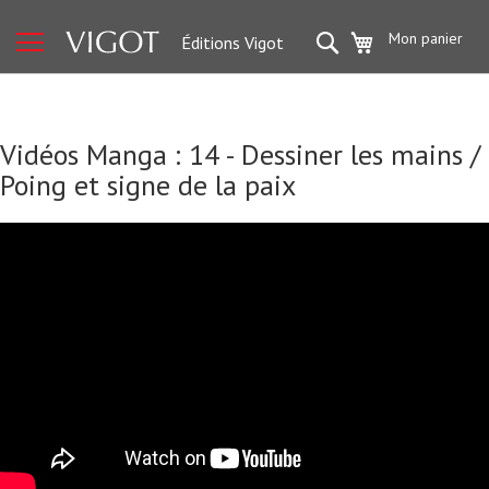
Sport
Rechercher
Mon panier
Éditions Vigot
M
u
s
c
u
l
Vidéos Manga : 14 - Dessiner les mains /
a
t
Poing et signe de la paix
i
o
n
e
t
f
i
t
n
e
s
s
P
r
é
p
a