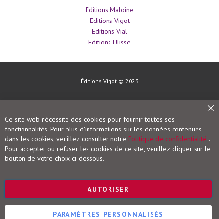
M
Editions Maloine
é
Editions Vigot
d
e
Editions Vial
c
Editions Ulisse
i
n
e
d
u
s
Éditions Vigot © 2023
p
o
r
t
Fe
Ce site web nécessite des cookies pour fournir toutes ses
P
fonctionnalités. Pour plus d'informations sur les données contenues
h
dans les cookies, veuillez consulter notre
Politique de confidentialité
.
y
Pour accepter ou refuser les cookies de ce site, veuillez cliquer sur le
s
i
bouton de votre choix ci-dessous.
o
l
o
g
AUTORISER
i
e
-
PARAMÈTRES PERSONNALISÉS
B