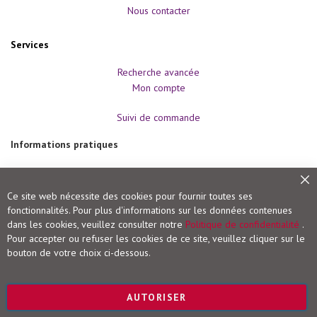
o
Nous contacter
r
t
s
d
Services
e
c
Recherche avancée
o
m
Mon compte
b
a
Suivi de commande
t
e
t
Informations pratiques
a
r
t
Modes de paiement
s
Frais de port et livraison
Fe
m
Ce site web nécessite des cookies pour fournir toutes ses
a
Conditions de retour
fonctionnalités. Pour plus d'informations sur les données contenues
r
Droit de rétractation
dans les cookies, veuillez consulter notre
t
Politique de confidentialité
.
i
Pour accepter ou refuser les cookies de ce site, veuillez cliquer sur le
a
Vigot Maloine (groupe VOG)
bouton de votre choix ci-dessous.
u
x
Editions Maloine
Editions Vigot
Bien-
AUTORISER
être
Editions Vial
-