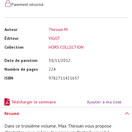
e
Paiement sécurisé
n
s
e
i
g
n
Auteur
Thirouin M.
e
m
Éditeur
VIGOT
e
n
Collection
HORS COLLECTION
t
(
S
Date de parution
30/11/2012
T
A
Nombre de pages
224
P
S
ISBN
9782711421657
)
N
u
t
Télécharger le sommaire
Ajouter à ma liste
r
i
Résumé
t
i
o
Dans ce troisième volume, Max Thirouin vous propose
n
-