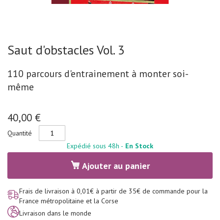
r
a
t
i
o
n
Skip
m
Saut d'obstacles Vol. 3
to
e
n
the
t
beginning
110 parcours d'entrainement à monter soi-
a
of
l
même
e
the
-
images
p
gallery
h
40,00 €
y
s
Quantité
i
q
Expédié sous 48h -
En Stock
u
e
Ajouter au panier
S
p
o
Frais de livraison à 0,01€ à partir de 35€ de commande pour la
r
France métropolitaine et la Corse
t
e
Livraison dans le monde
t